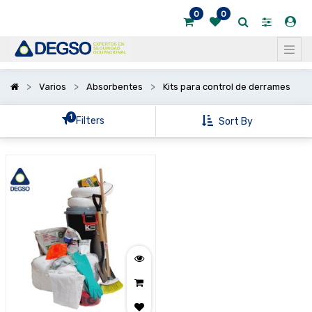
0
0
Mostrar
categorías
Varios
Absorbentes
Kits para control de derrames
1
Filters
Sort By