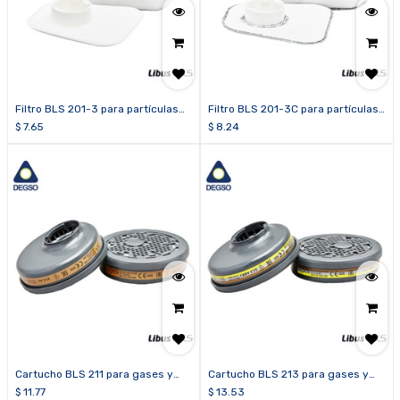
Filtro BLS 201-3 para partículas
Filtro BLS 201-3C para partículas
P3 R
P3 R y niveles molestos de
$
7.65
$
8.24
vapores orgánicos, gases ácidos
y ozono
Cartucho BLS 211 para gases y
Cartucho BLS 213 para gases y
vapores orgánicos A2
vapores orgánicos, inorgánicos y
$
11.77
$
13.53