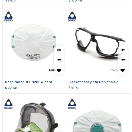
$
24.71
$
176.48
Respirador BLS 128BW para
Gasket para gafa Univet 5X9
partículas FFP2 R D (caja de 20
$
22.35
$
11.77
unidades)