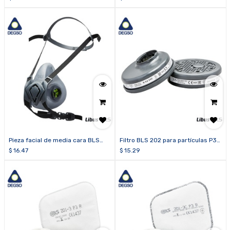
niveles molestos de gases
ácidos, vapores orgánicos y
ozono (cajas de 10 unidades)
Pieza facial de media cara BLS
Filtro BLS 202 para partículas P3
4000nextR
R
$
16.47
$
15.29