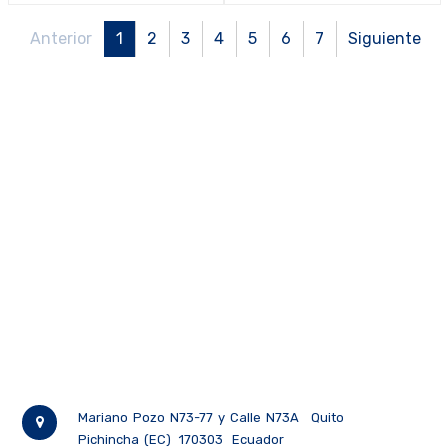
unidades)
10 unidades)
Anterior
1
2
3
4
5
6
7
Siguiente
Mariano Pozo N73-77 y Calle N73A
Quito
Pichincha (EC)
170303
Ecuador