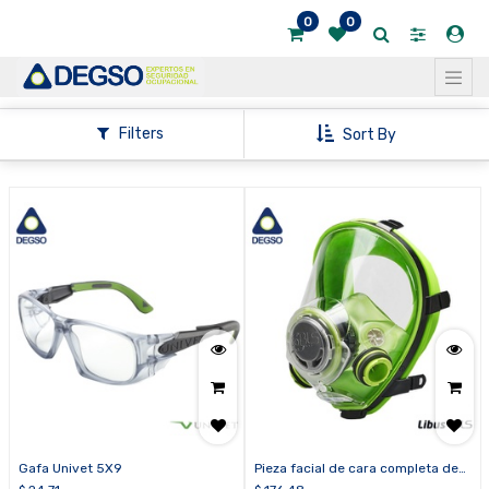
0
0
Mostrar
categorías
Mostrar
Filters
Sort By
opciones
Gafa Univet 5X9
Pieza facial de cara completa de
silicona BLS 5700