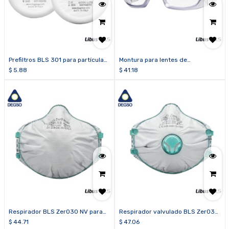
Prefiltros BLS 301 para partículas
Montura para lentes de
P2 R
prescripción BLS C22 para piezas
$
5.88
$
41.18
faciales de cara completa serie
BLS 5000
Respirador BLS Zer030 NV para
Respirador valvulado BLS Zer030
partículas FFP3 R D (caja de 10
para partículas FFP3 R D (caja de
$
44.71
$
47.06