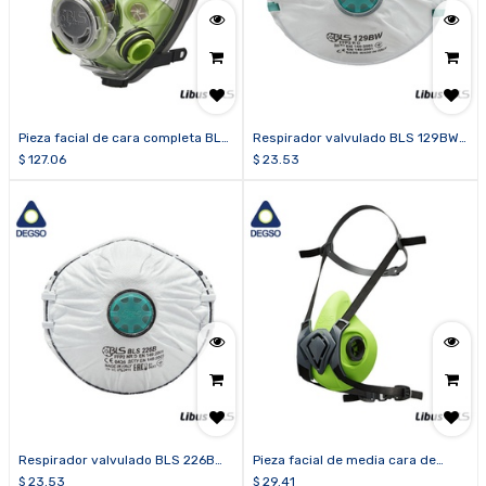
Pieza facial de cara completa BLS
Respirador valvulado BLS 129BW
5600
para partículas FFP2 R D (caja de
$
127.06
$
23.53
15 unidades)
Respirador valvulado BLS 226B
Pieza facial de media cara de
para partículas FFP2 NR D y
silicona BLS 4000nextS
$
23.53
$
29.41