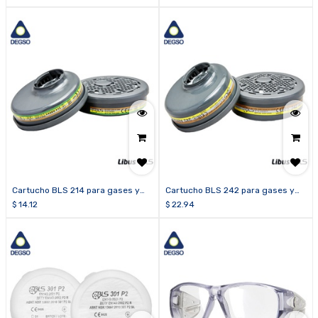
ácidos ABE1
Cartucho BLS 214 para gases y
Cartucho BLS 242 para gases y
vapores orgánicos, inorgánicos,
vapores orgánicos, inorgánicos,
$
14.12
$
22.94
ácidos y amoníaco ABEK1
ácidos y formaldehído ABE2