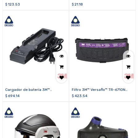
Versaflo™ M-445
TR-6700FC
$
123.53
$
21.18
Cargador de batería 3M™
Filtro 3M™ Versaflo™ TR-6710N
Versaflo™ TR-642N
(caja de 5 unidades)
$
694.14
$
423.54