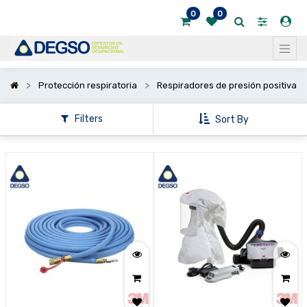
0
0
Mostrar
categorías
Mostrar
Protección respiratoria
Respiradores de presión positiva
opciones
Filters
Sort By