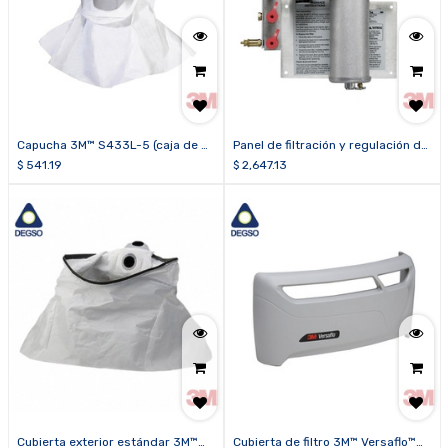
Capucha 3M™ S433L-5 (caja de 5
Panel de filtración y regulación de
unidades)
aire 3M™ W-2806
$
541.19
$
2,647.13
Cubierta exterior estándar 3M™
Cubierta de filtro 3M™ Versaflo™