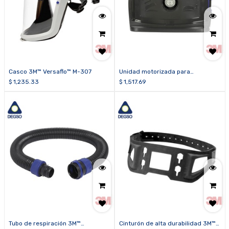
Casco 3M™ Versaflo™ M-307
Unidad motorizada para
respirador purificado de aire
$
1,235.33
$
1,517.69
forzado 3M™ Versaflo™ TR-602N
Tubo de respiración 3M™
Cinturón de alta durabilidad 3M™