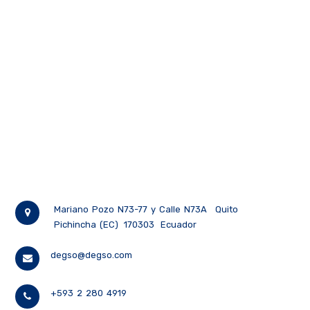
Mariano Pozo N73-77 y Calle N73A
Quito
Pichincha (EC)
170303
Ecuador
degso@degso.com
+593 2 280 4919