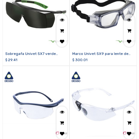
Sobregafa Univet 5X7 verde
Marco Univet 5X9 para lente de
sombra 5.0
prescripción (caja de 10 unidades)
$
29.41
$
300.01