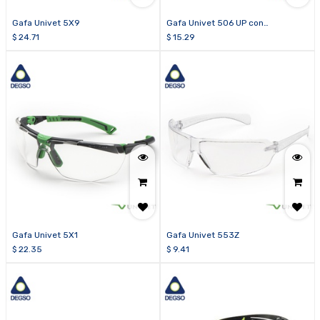
Gafa Univet 5X9
Gafa Univet 506 UP con
tecnología Vanguard PLUS
$
24.71
$
15.29
Gafa Univet 5X1
Gafa Univet 553Z
$
22.35
$
9.41