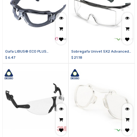
Gafa LIBUS® ECO PLUS
Sobregafa Univet 5X2 Advanced
Transparente AF
clara con tecnología Vanguard
$
6.47
$
21.18
PLUS