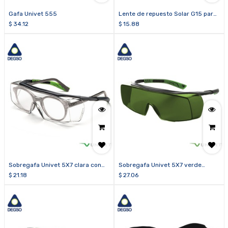
Gafa Univet 555
Lente de repuesto Solar G15 para
gafa Univet 5X1
$
34.12
$
15.88
Sobregafa Univet 5X7 clara con
Sobregafa Univet 5X7 verde
tecnología Vanguard PLUS
sombra 3.0
$
21.18
$
27.06