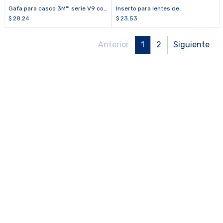
Gafa para casco 3M™ serie V9 con
Inserto para lentes de
tratamiento antiempañante
prescripción para gafa Univet 5X1
$
28.24
$
23.53
Anterior
1
2
Siguiente