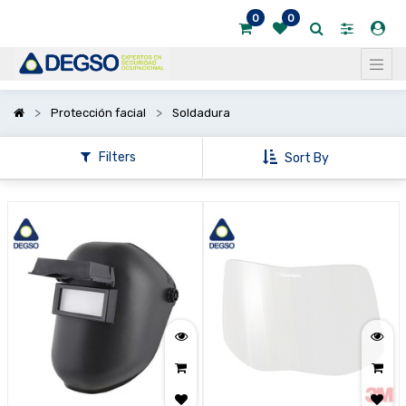
0
0
Mostrar
categorías
Protección facial
Soldadura
Filters
Sort By