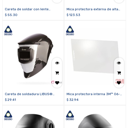
Careta de soldar con lente
Mica protectora externa de alta
movible
temperatura 3M™ 06-0200-53
$
55.30
$
123.53
para careta 3M™ Speedglas™
9100, G5-03 Pro y G5-03 E
(paquete de 10 unidades)
Careta de soldadura LIBUS®
Mica protectora interna 3M™ 06-
STRONG WELDER 500
0200-30 para lente 3M™
$
29.41
$
32.94
Speedglas™
9100XX/9100XXi/G5VC/G5TW
(paquete de 5 unidades)