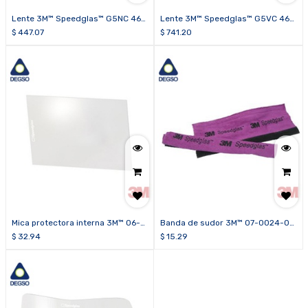
Lente 3M™ Speedglas™ G5NC 46-
Lente 3M™ Speedglas™ G5VC 46-
0000-20
0000-30VC
$
447.07
$
741.20
Mica protectora interna 3M™ 06-
Banda de sudor 3M™ 07-0024-02
0200-20 para lente 3M™
para careta 3M™ Speedglas™ G5-
$
32.94
$
15.29
Speedglas™ 9100X/G5NC
03 E (paquete de 2 unidades)
(paquete de 5 unidades)