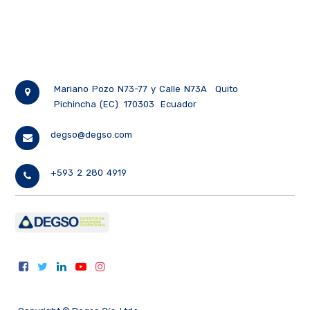
Mariano Pozo N73-77 y Calle N73A
Quito
Pichincha (EC)
170303
Ecuador
degso@degso.com
+593 2 280 4919