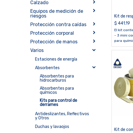
Calzado
Equipos de medición de
riesgos
Kit de re
químicos
$
441.19
Protección contra caídas
El kit conti
Protección corporal
- 3 mini c
para quími
Protección de manos
- 10 paños
Varios
químicos
- 1 bolsa d
Estaciones de energía
temporal
- 1 caja de
Absorbentes
transporte
Absorbentes para
utilizada 
hidrocarburos
advertenc
Absorbentes para
químicos
Kits para control de
derrames
Antideslizantes, Reflectivos
y Otros
Duchas y lavaojos
Kit de co