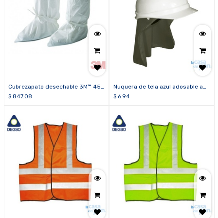
Cubrezapato desechable 3M™ 450
Nuquera de tela azul adosable a
(caja de 100 pares)
casco
$
847.08
$
6.94