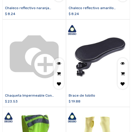
Chaleco reflectivo naranja
Chaleco reflectivo amarillo
fluorescente clase 1
fluorescente clase 1
$
8.24
$
8.24
Chaqueta Impermeable Con
Brace de tobillo
Capucha Sin Forro Termoc
$
23.53
$
19.88