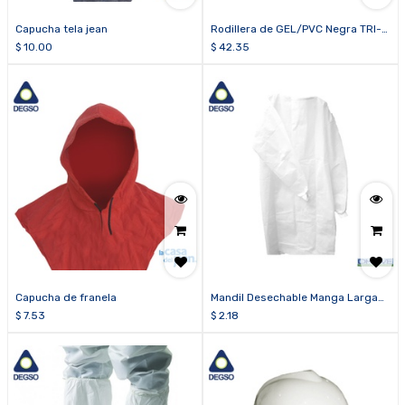
Capucha tela jean
Rodillera de GEL/PVC Negra TRI-
340
$
10.00
$
42.35
Capucha de franela
Mandil Desechable Manga Larga
Con Puño
$
7.53
$
2.18