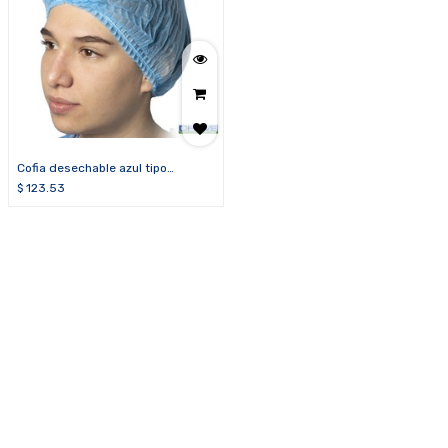
Cofia desechable azul tipo
acordeón (paquete de 2000
$
123.53
unidades)