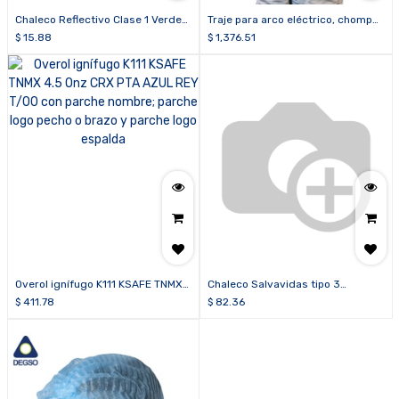
Chaleco Reflectivo Clase 1 Verde
Traje para arco eléctrico, chompa,
con Cierre
overol y escafandra
$
15.88
$
1,376.51
Overol ignífugo K111 KSAFE TNMX
Chaleco Salvavidas tipo 3
4.5 Onz CRX PTA AZUL REY T/00
KASTESA color naranja
$
411.78
$
82.36
con parche nombre; parche logo
pecho o brazo y parche logo
espalda