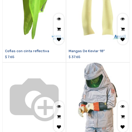
Cofias con cinta reflectiva
Mangas De Kevlar 18"
$
7.65
$
37.65