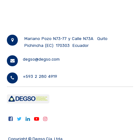
Mariano Pozo N73-77 y Calle N73A
Quito
Pichincha (EC)
170303
Ecuador
degso@degso.com
+593 2 280 4919
Copyright ©
Degso Cía. Ltda.