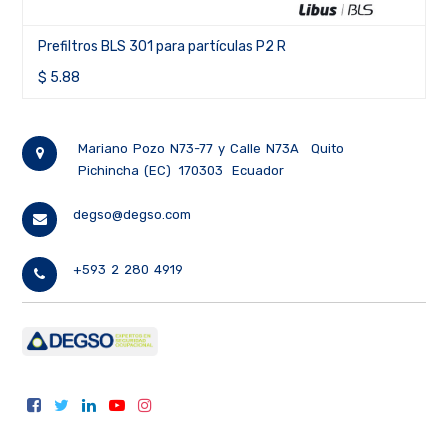
Prefiltros BLS 301 para partículas P2 R
$
5.88
Mariano Pozo N73-77 y Calle N73A
Quito
Pichincha (EC)
170303
Ecuador
degso@degso.com
+593 2 280 4919