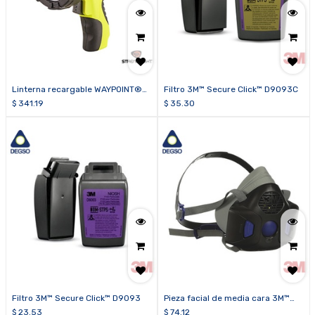
Linterna recargable WAYPOINT®
Filtro 3M™ Secure Click™ D9093C
400
$
341.19
$
35.30
Filtro 3M™ Secure Click™ D9093
Pieza facial de media cara 3M™
Secure Click™ HF-800SD
$
23.53
$
74.12