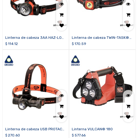
Linterna de cabeza 3AA HAZ-LO®
Linterna de cabeza TWIN-TASK®
ATEX
USB
$
114.12
$
170.59
Linterna de cabeza USB PROTAC
Linterna VULCAN® 180
HL®
$
270.60
$
577.66