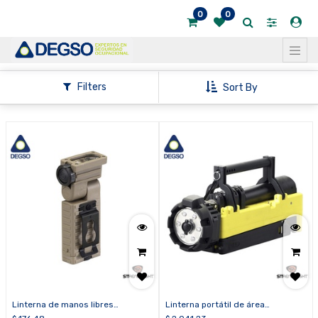
0
0
Mostrar
categorías
Mostrar
Filters
Sort By
opciones
Linterna de manos libres
Linterna portátil de área
SIDEWINDER®
recargable SCENE LIGHT