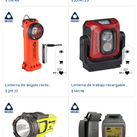
$
176.48
$
2,041.23
Linterna de ángulo recto
Linterna de trabajo recargable
Survivor® X USB (Clase I, División
compacta SYCLONE®
$
211.77
$
141.18
2)