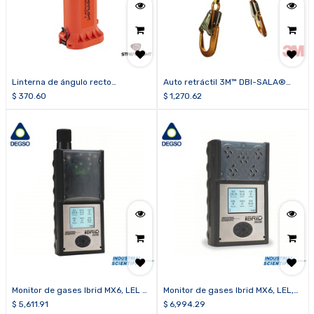
Linterna de ángulo recto
Auto retráctil 3M™ DBI-SALA®
intrínsecamente segura
Nano-Lok™ 3100548 de brazos
$
370.60
$
1,270.62
recargable Survivor® X (Clase 1,
gemelos de cinta de 6 pies (1.8 m)
División 1) (no incluye portador de
baterías alcalinas)
Monitor de gases Ibrid MX6, LEL y
Monitor de gases Ibrid MX6, LEL,
CO2, con bomba
COSH, SO2, O2, PID, difusión
$
5,611.91
$
6,994.29