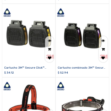
Cartucho 3M™ Secure Click™
Cartucho combinado 3M™ Secure
D8003
Click™ D80926
$
34.12
$
52.94