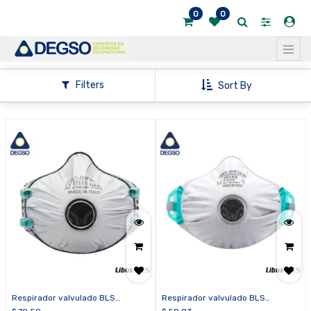
0
0
Mostrar
categorías
Mostrar
Filters
Sort By
opciones
Respirador valvulado BLS
Respirador valvulado BLS
Zer031C para partículas FFP3 R D
Zer032CFR para soldadura FFP3