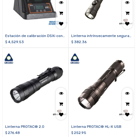
Estación de calibración DSXi con
Linterna intrínsecamente segura
conexión a la nube (iNet Control)
POLYSTINGER® HAZ-LO® (Clase I,
$
4,529.53
$
382.36
para Ventis
División 1)
Linterna PROTAC® 2.0
Linterna PROTAC® HL-X USB
$
276.48
$
252.95