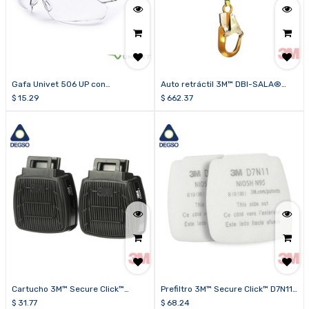
Gafa Univet 506 UP con
Auto retráctil 3M™ DBI-SALA®
tecnología Vanguard PLUS
Nano-Lok™ 3100525 de cinta de 6
$
15.29
$
662.37
pies (1.8 m)
Cartucho 3M™ Secure Click™
Prefiltro 3M™ Secure Click™ D7N11
D8001
(caja de 20 unidades)
$
31.77
$
68.24