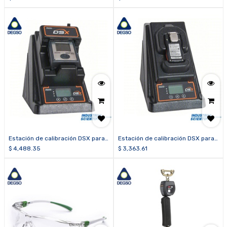
Estación de calibración DSX para
Estación de calibración DSX para
Ibrid MX6, 6 puertos, iCloud
Tango TX1, iCloud
$
4,488.35
$
3,363.61