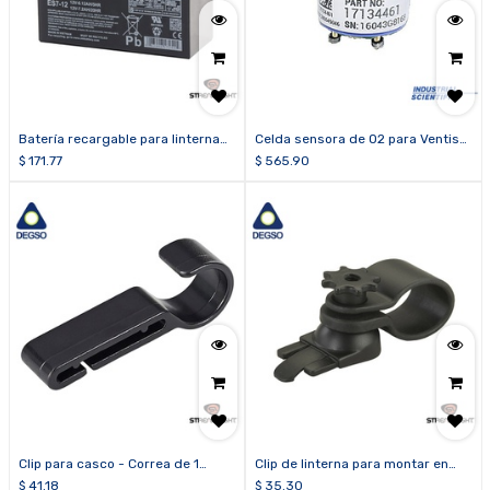
Batería recargable para linterna
Celda sensora de O2 para Ventis
SCENE LIGHT
MX4
$
171.77
$
565.90
Clip para casco - Correa de 1
Clip de linterna para montar en
pulgada (paquete de 10 unidades)
casco
$
41.18
$
35.30