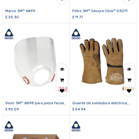
Marco 3M™ 6899
Filtro 3M™ Secure Click™ D3071
$
35.30
$
11.77
Visor 3M™ 6898 para pieza facial
Guante de soldadura eléctrica,
de cara completa 3M™ serie 6000
hilo kevlar ANGOS
$
90.59
$
54.94