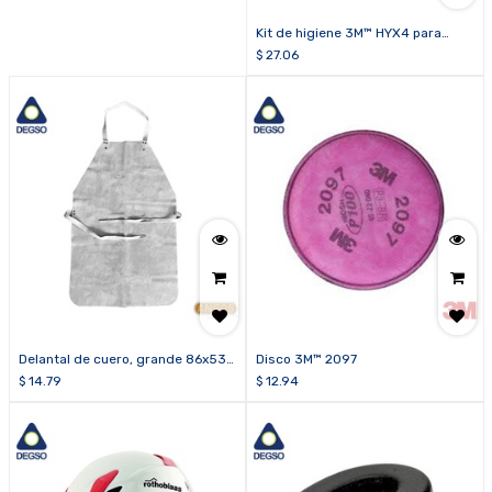
Kit de higiene 3M™ HYX4 para
orejera 3M™ PELTOR™ X4
$
27.06
Delantal de cuero, grande 86x53
Disco 3M™ 2097
cm (Splith)
$
14.79
$
12.94