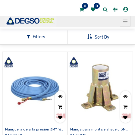
0
0
Mostrar
categorías
Mostrar
Filters
Sort By
opciones
Manguera de alta presión 3M™ W-
Manga para montaje al suelo 3M™
9435-100 de 100 pies (30.5 m)
DBI-SALA® 8516190