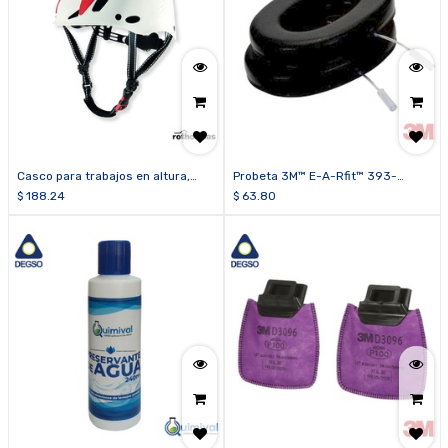
Casco para trabajos en altura,
Probeta 3M™ E-A-Rfit™ 393-
obras o áreas industriales
3001-2 para orejeras PELTOR™
$
188.24
$
63.80
Rothoblaas PROTECTOR
X1/X2 y Optime™ I/II/95/98/101
(caja de 2 pares)