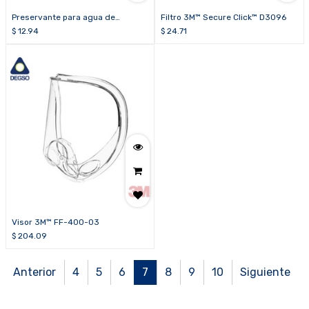
Preservante para agua de
Filtro 3M™ Secure Click™ D3096
lavaojos portátil (botella de 240
$
12.94
$
24.71
ml)
Visor 3M™ FF-400-03
$
204.09
Anterior
4
5
6
7
8
9
10
Siguiente