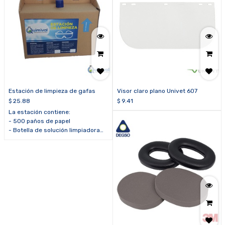
Estación de limpieza de gafas
Visor claro plano Univet 607
$
25.88
$
9.41
La estación contiene:
- 500 paños de papel
- Botella de solución limpiadora
de 500 ml