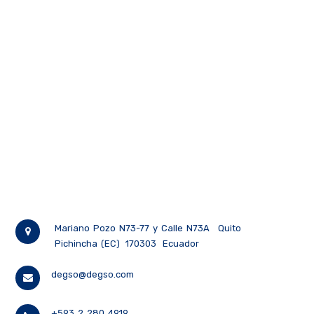
Mariano Pozo N73-77 y Calle N73A
Quito
Pichincha (EC)
170303
Ecuador
degso@degso.com
+593 2 280 4919