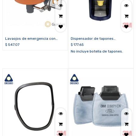
Lavaojos de emergencia con
Dispensador de tapones
bandeja plástica Guardian G1814P
descartables 3M™ One Touch™ Pro
$
547.07
$
177.65
391-0000
No incluye botella de tapones.