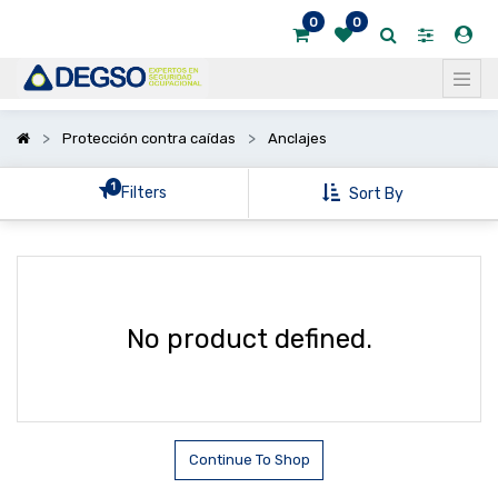
0
0
Mostrar
categorías
Mostrar
Protección contra caídas
Anclajes
opciones
1
Filters
Sort By
No product defined.
Continue To Shop