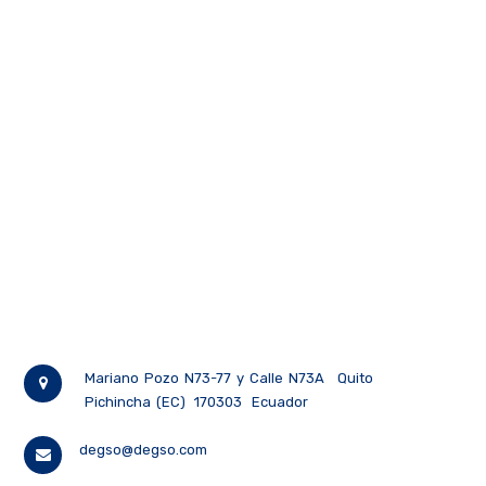
Mariano Pozo N73-77 y Calle N73A
Quito
Pichincha (EC)
170303
Ecuador
degso@degso.com