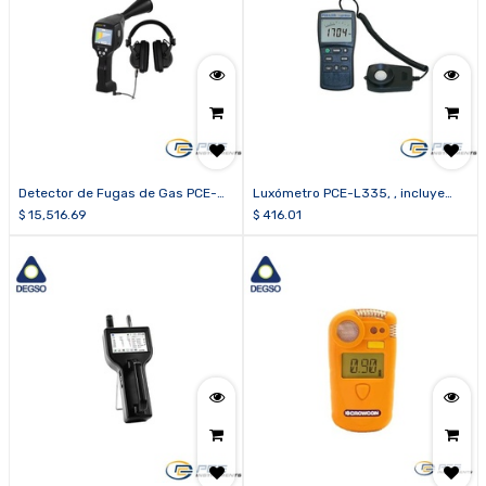
Detector de Fugas de Gas PCE-
Luxómetro PCE-L335, , incluye
LDC 15
certificado de calibración ISO
$
15,516.69
$
416.01
IEC/17025