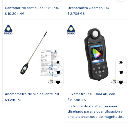
Contador de partículas PCE-PQC
Ozonómetro Gasman-O3
13EU incluye certificado de
$
10,204.49
$
2,705.95
calibración
Anemómetro de hilo caliente PCE-
Luxómetro PCE-CRM 40, con
423N - Certificado
medición de temperatura de color
$
1,240.62
$
8,588.45
correlacionada
Instrumento de alta precisión
diseñado para la cuantificación y
análisis avanzado de magnitudes
fotométricas y parámetros de
color en un rango espectral de