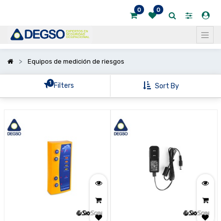
0
0
Mostrar
categorías
Equipos de medición de riesgos
1
Filters
Sort By