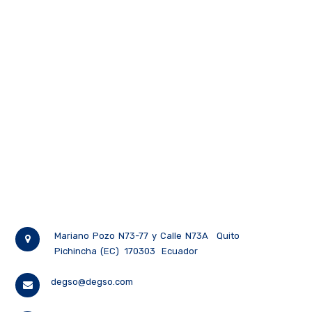
360 a 780 nm. Permite la
medición simultánea de
iluminancia (hasta 150.000 lx),
temperatura de color
correlacionada (CCT), flujo
luminoso y coordenadas de
cromaticidad conforme a los
estándares CIE 1931 y CIE 1976.
Equipado con un cabezal receptor
desmontable ideal para
mediciones a distancia o en
cuartos oscuros, memoria interna
y software compatible con PC
para un análisis de datos
detallado.
Mariano Pozo N73-77 y Calle N73A
Quito
Pichincha (EC)
170303
Ecuador
degso@degso.com