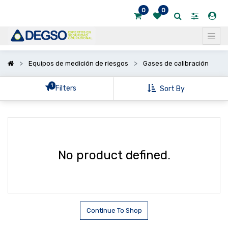
0
0
Mostrar
categorías
Mostrar
Equipos de medición de riesgos
Gases de calibración
opciones
1
Filters
Sort By
No product defined.
Continue To Shop