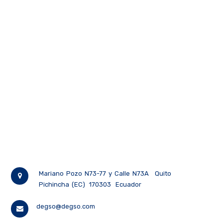
Mariano Pozo N73-77 y Calle N73A
Quito
Pichincha (EC)
170303
Ecuador
degso@degso.com