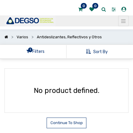
0
0
Mostrar
categorías
Mostrar
Varios
Antideslizantes, Reflectivos y Otros
opciones
1
Filters
Sort By
No product defined.
Continue To Shop