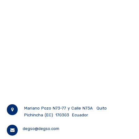
Mariano Pozo N73-77 y Calle N73A
Quito
Pichincha (EC)
170303
Ecuador
degso@degso.com