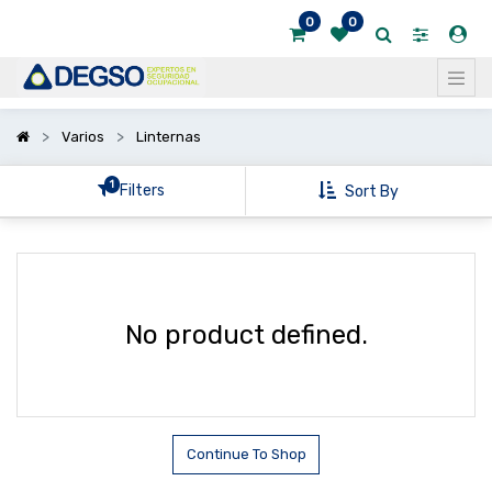
0
0
Mostrar
categorías
Mostrar
Varios
Linternas
opciones
1
Filters
Sort By
No product defined.
Continue To Shop