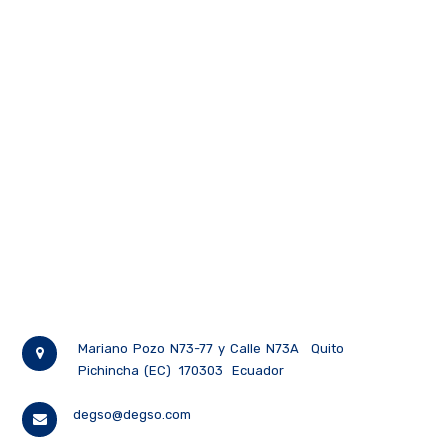
Mariano Pozo N73-77 y Calle N73A
Quito
Pichincha (EC)
170303
Ecuador
degso@degso.com