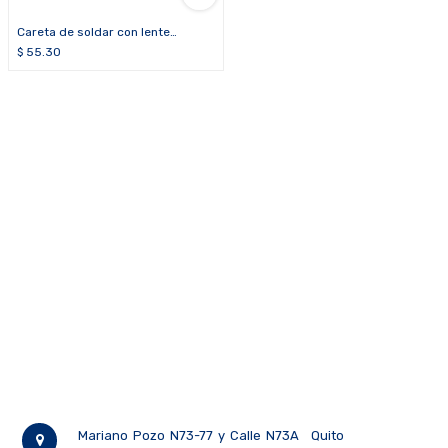
Careta de soldar con lente
movible
$
55.30
Mariano Pozo N73-77 y Calle N73A
Quito