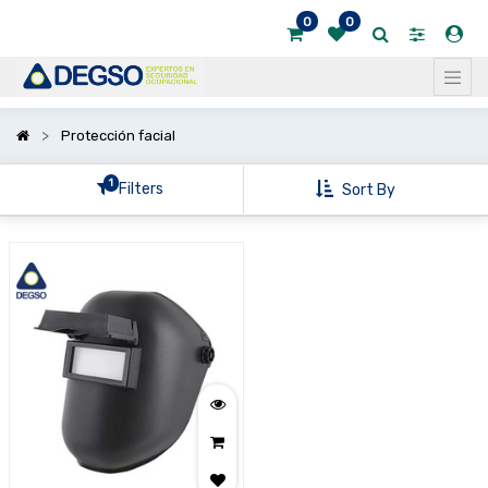
0
0
Mostrar
categorías
Protección facial
1
Filters
Sort By