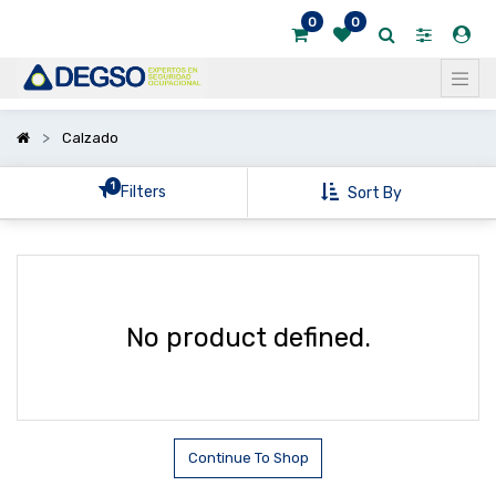
0
0
Mostrar
categorías
Mostrar
Calzado
opciones
1
Filters
Sort By
No product defined.
Continue To Shop