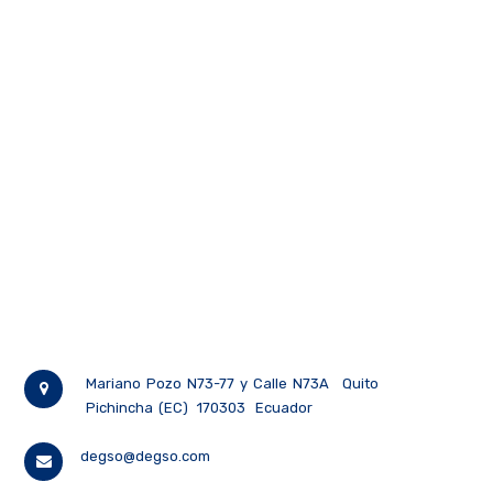
Mariano Pozo N73-77 y Calle N73A
Quito
Pichincha (EC)
170303
Ecuador
degso@degso.com