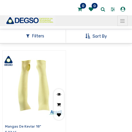
0
0
Mostrar
categorías
Filters
Sort By
Mangas De Kevlar 18"