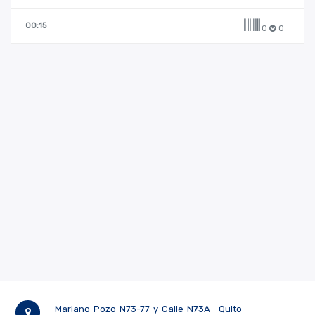
supervisores operativos.
00:15
0
0
Mariano Pozo N73-77 y Calle N73A
Quito