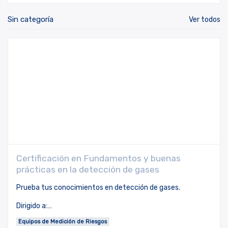
Sin categoría
Ver todos
Certificación en Fundamentos y buenas
prácticas en la detección de gases
Prueba tus conocimientos en detección de gases.
Dirigido a:
Profesionales en seguridad y salud ocupacional, operarios
Equipos de Medición de Riesgos
industriales, brigadistas, técnicos de mantenimiento y