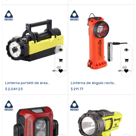
Linterna portátil de área
Linterna de ángulo recto
recargable SCENE LIGHT
Survivor® X USB (Clase I, División
$
2,041.23
$
211.77
2)