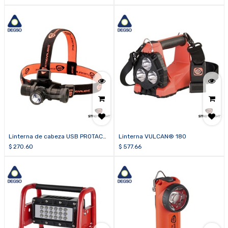
Linterna de cabeza USB PROTAC
Linterna VULCAN® 180
HL®
$
270.60
$
577.66