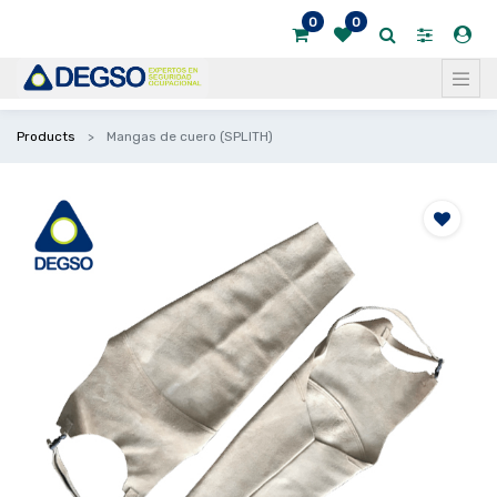
0
0
Products
Mangas de cuero (SPLITH)