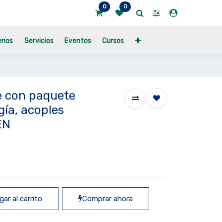
0
0
enos
Servicios
Eventos
Cursos
e con paquete
ía, acoples
EN
ar al carrito
Comprar ahora