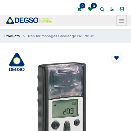
0
0
Products
Monitor monogas GasBadge PRO de O2