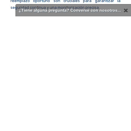
reemplazo oportuno son cruciales para garantizar la
seguridad continua y una monitorización precisa.
¿Tiene alguna pregunta? Converse con nosotros...
¿Cuáles son los beneficios de Tango con HCN o NH3?
Mayor duración de la batería
: Cuenta con un tiempo de
funcionamiento de dos años con una sola batería
reemplazable, lo que elimina la necesidad de una
infraestructura de carga y simplifica la gestión del detector
de gas.
Compacto y ligero
: El Tango TX1 tienen el tamaño de una
tarjeta de crédito y pesan menos que un teléfono
inteligente, lo que facilita su transporte y uso.
en
Equipos de Medición de Riesgos
#