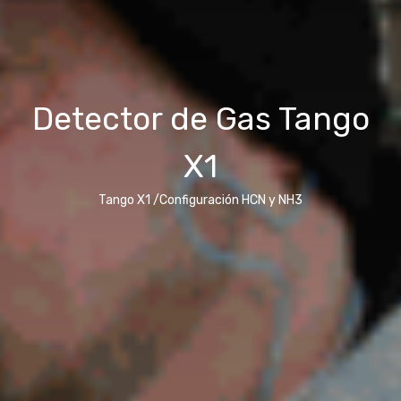
Detector de Gas Tango
X1
Tango X1 /Configuración HCN y NH3